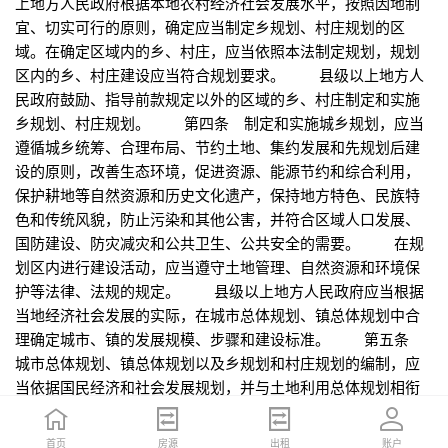
上地方人民政府根据本地农村经济社会发展水平，按照因地制
宜、切实可行的原则，确定应当制定乡规划、村庄规划的区
域。在确定区域内的乡、村庄，应当依照本法制定规划，规划
区内的乡、村庄建设应当符合规划要求。 县级以上地方人
民政府鼓励、指导前款规定以外的区域的乡、村庄制定和实施
乡规划、村庄规划。 第四条 制定和实施城乡规划，应当
遵循城乡统筹、合理布局、节约土地、集约发展和先规划后建
设的原则，改善生态环境，促进资源、能源节约和综合利用，
保护耕地等自然资源和历史文化遗产，保持地方特色、民族特
色和传统风貌，防止污染和其他公害，并符合区域人口发展、
国防建设、防灾减灾和公共卫生、公共安全的需要。 在规
划区内进行建设活动，应当遵守土地管理、自然资源和环境保
护等法律、法规的规定。 县级以上地方人民政府应当根据
当地经济社会发展的实际，在城市总体规划、镇总体规划中合
理确定城市、镇的发展规模、步骤和建设标准。 第五条
城市总体规划、镇总体规划以及乡规划和村庄规划的编制，应
当依据国民经济和社会发展规划，并与土地利用总体规划相衔
接。 第六条 各级人民政府应当将城乡规划的编制和管理
经费纳入本级财政预算。 第七条 经依法批准的城乡规
首页
首页
招聘
房源
简历
出租
账户
账户