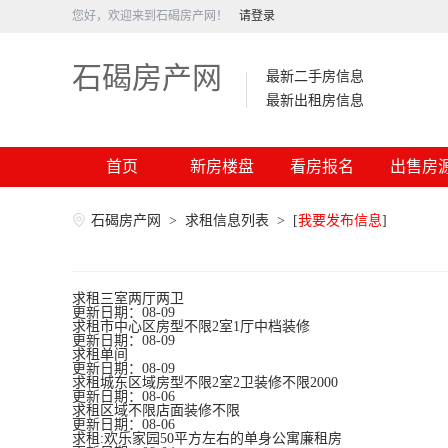
您好，欢迎来到石碣房产网！
请登录
石碣房产网
最新二手房信息
最新出租房信息
首页
新房楼盘
看房报名
出售房
石碣房产网
>
求租信息列表
>
[
我要发布信息
]
求租三室两厅两卫
更新日期：08-09
求租市中心区房型不限2室1厅中档装修
更新日期：08-09
求租单间
更新日期：08-09
求租城东区域房型不限2室2卫装修不限2000
更新日期：08-06
求租区域不限店面装修不限
更新日期：08-06
求租:欢乐家园50平方左右的单身公寓廉租房