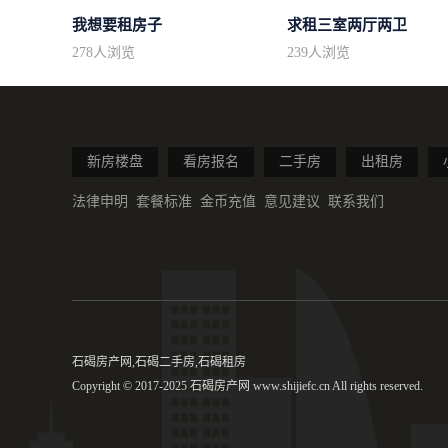
我想要租房子
求租三室两厅两卫
278
人浏览
239
人浏览
新房楼盘
看房报名
二手房
出租房
法律申明
套餐标准
金币充值
意见建议
联系我们
石碣房产网,石碣二手房,石碣租房
Copyright © 2017-2025 石碣房产网 www.shijiefc.cn All rights reserved.